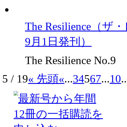
The Resilience
9月1日発刊）
The Resilience No.9
5 / 19
« 先頭
«
...
3
4
5
6
7
...
10
..