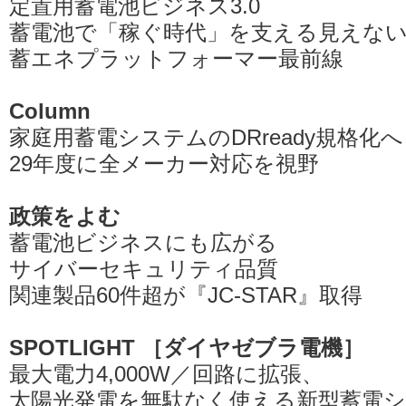
定置用蓄電池ビジネス3.0
蓄電池で「稼ぐ時代」を支える見えな
蓄エネプラットフォーマー最前線
Column
家庭用蓄電システムのDRready規格化へ
29年度に全メーカー対応を視野
政策をよむ
蓄電池ビジネスにも広がる
サイバーセキュリティ品質
関連製品60件超が『JC-STAR』取得
SPOTLIGHT ［ダイヤゼブラ電機］
最大電力4,000W／回路に拡張、
太陽光発電を無駄なく使える新型蓄電