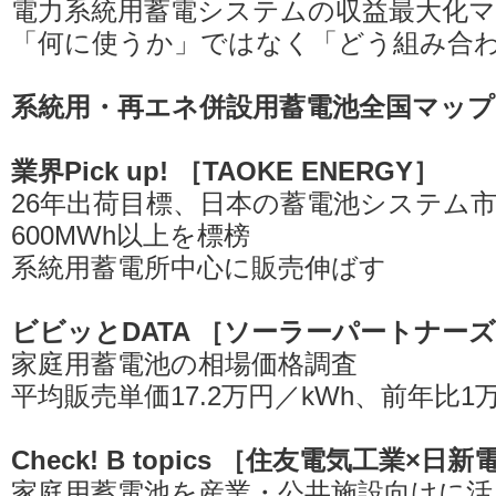
電力系統用蓄電システムの収益最大化
「何に使うか」ではなく「どう組み合
系統用・再エネ併設用蓄電池全国マップ
業界Pick up! ［TAOKE ENERGY］
26年出荷目標、日本の蓄電池システム
600MWh以上を標榜
系統用蓄電所中心に販売伸ばす
ビビッとDATA ［ソーラーパートナー
家庭用蓄電池の相場価格調査
平均販売単価17.2万円／kWh、前年比1
Check! B topics ［住友電気工業×日
家庭用蓄電池を産業・公共施設向けに活