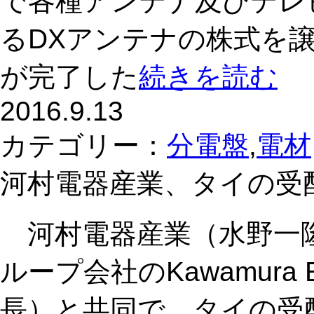
で各種アンテナ及びテレ
るDXアンテナの株式を
が完了した
続きを読む
2016.9.13
カテゴリー：
分電盤
,
電材
河村電器産業、タイの受
河村電器産業（水野一隆
ループ会社のKawamura El
長）と共同で、タイの受