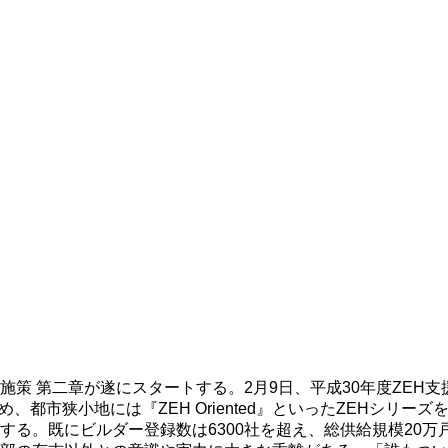
策 第二章が遂にスタートする。2月9日、平成30年度ZEH
認め、都市狭小地には『ZEH Oriented』といったZEHシリ
る。既にビルダー登録数は6300社を超え、総供給規模20万