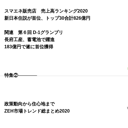
スマエネ販売店 売上高ランキング2020
新日本住説が首位、トップ30合計826億円
関連 第６回 D-1グランプリ
長府工産、蓄電池で躍進
183億円で遂に首位獲得
特集②──────
政策動向から住心地まで
ZEH市場トレンド総まとめ2020