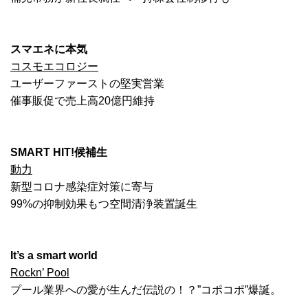
スマエネに本気
コスモエコロジー
ユーザーファーストの堅実営業
催事販促で売上高20億円維持
SMART HIT!候補生
動力
新型コロナ感染症対策に寄与
99%の抑制効果もつ空間清浄装置誕生
It’s a smart world
Rockn’ Pool
プール業界への愛が生んだ伝説の！？”コポコポ”爆誕。