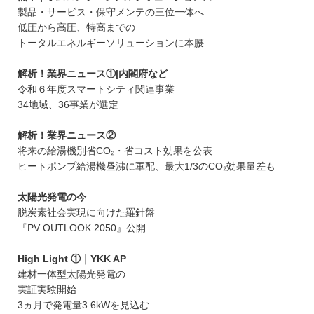
製品・サービス・保守メンテの三位一体へ
低圧から高圧、特高までの
トータルエネルギーソリューションに本腰
解析！業界ニュース①|内閣府など
令和６年度スマートシティ関連事業
34地域、36事業が選定
解析！業界ニュース②
将来の給湯機別省CO₂・省コスト効果を公表
ヒートポンプ給湯機昼沸に軍配、最大1/3のCO₂効果量差も
太陽光発電の今
脱炭素社会実現に向けた羅針盤
『PV OUTLOOK 2050』公開
High Light ①｜YKK AP
建材一体型太陽光発電の
実証実験開始
3ヵ月で発電量3.6kWを見込む