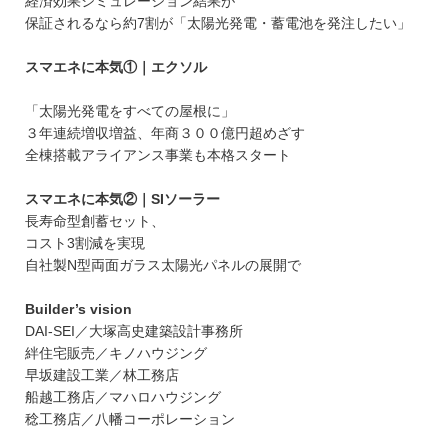
経済効果シミュレーション結果が
保証されるなら約7割が「太陽光発電・蓄電池を発注したい」
スマエネに本気①｜エクソル
「太陽光発電をすべての屋根に」
３年連続増収増益、年商３００億円超めざす
全棟搭載アライアンス事業も本格スタート
スマエネに本気②｜SIソーラー
長寿命型創蓄セット、
コスト3割減を実現
自社製N型両面ガラス太陽光パネルの展開で
Builder’s vision
DAI-SEI／大塚高史建築設計事務所
絆住宅販売／キノハウジング
早坂建設工業／林工務店
船越工務店／マハロハウジング
稔工務店／八幡コーポレーション